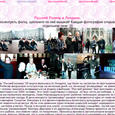
ом1|
|фотоальбом2|
|фотоальбом3|
|фотоальбом4|
|фо
Русский Размер в Лондоне.
посмотреть фотку, щёлкните по ней мышкой! Каждая фотография открыв
отдельном окне :)))
пы "Русский размер" 26 марта вернулись из Лондона, где были на гастролях по приглашен
Ребятам предлагали остаться еще на несколько дней, но, поскольку "размеровцы" не взяли
 талоны, пришлось возвращаться на родину к выборам. "Русский размер" был приглашен 
 вместимостью 1000 человек. Этот клуб существовал и раньше, но был чисто английским, а
а русскоязычную молодежь. Сева Новгородцев устроил ребятам небольшую экскурсию по Л
чным местам города. В день концерта "размеровцы" решили отправиться в одно из таких м
 сувениров. Солистка Элеонора в это время отправилась посмотреть культурные достопри
же покататься на метро. Из-за этих невинных туристических радостей концерт задержался
 застряла в метро. Поезд, в котором она ехала, остановился между станциями, так как одн
льным "размеровцам" Виктору, Дмитрию и их директору Александр Левину пришлось не ле
ного района, они ловили такси, но безуспешно. Пришлось вызывать организаторов концерт
нтов, попутно объяснив, что в этом районе таксисты просто боятся останавливаться. Несм