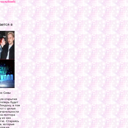
тоальбом5|
ается в
ию Севы
для открытия
 теперь будет
ондону, в том
ест с целью
мечательности
 на полтора
у из них
гче. Стараясь
а, которые
отря на