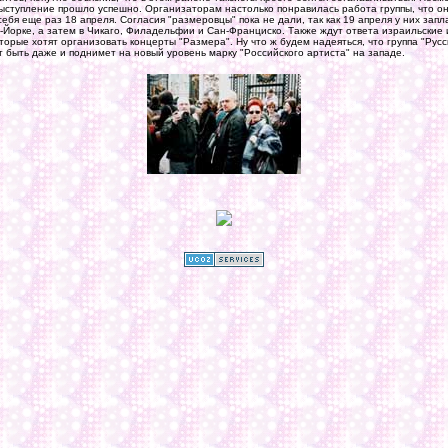
ыступление прошло успешно. Организаторам настолько понравилась работа группы, что о
 себя еще раз 18 апреля. Согласия "размеровцы" пока не дали, так как 19 апреля у них зап
-Йорке, а затем в Чикаго, Филадельфии и Сан-Франциско. Также ждут ответа израильские 
торые хотят организовать концерты "Размера". Ну что ж будем надеяться, что группа "Рус
т быть даже и поднимет на новый уровень марку "Российского артиста" на западе.