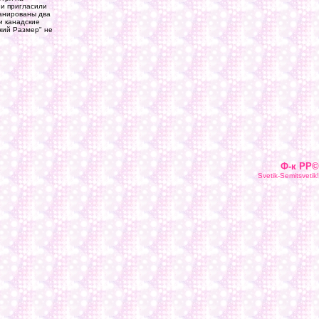
ни пригласили
ланированы два
и канадские
ский Размер" не
Ф-к РР©
Svetik-Semitsvetik!