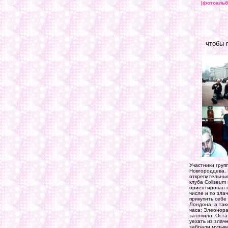
|фотоальб
чтобы 
Участники груп
Новгородцева. 
открепительные
клуба Coliseum
ориентирован н
числе и по зла
прикупить себе
Лондона, а так
часа: Элеонора
затопило. Оста
уехать из злач
забрали музыка