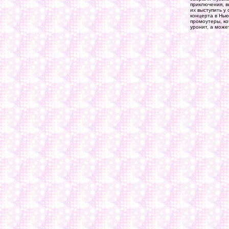
приключения, в
их выступить у
концерта в Нью
промоутеры, ко
уронит, а може