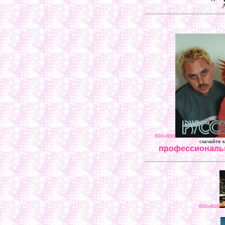
А
600х800
скачайте 
профессиональн
600х800