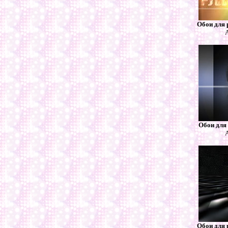
Обои для 
А
Обои для
А
Обои для 