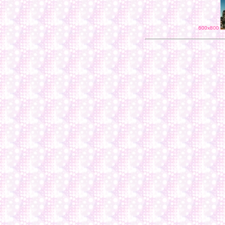
600х800